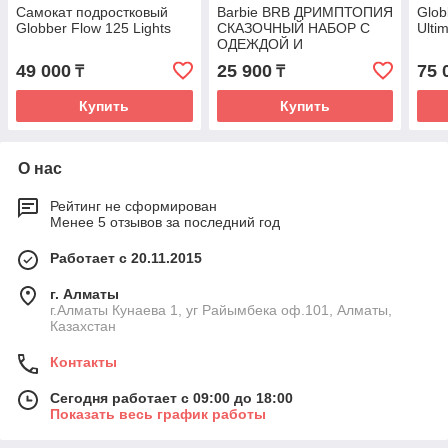
Самокат подростковый
Barbie BRB ДРИМПТОПИЯ
Glob
Globber Flow 125 Lights
СКАЗОЧНЫЙ НАБОР С
Ulti
ОДЕЖДОЙ И
АКСЕССУАРАМИ
49 000
25 900
75 
₸
₸
Купить
Купить
О нас
Рейтинг не сформирован
Менее 5 отзывов за последний год
Работает с 20.11.2015
г. Алматы
г.Алматы Кунаева 1, уг Райымбека оф.101, Алматы,
Казахстан
Контакты
Сегодня работает с 09:00 до 18:00
Показать весь график работы