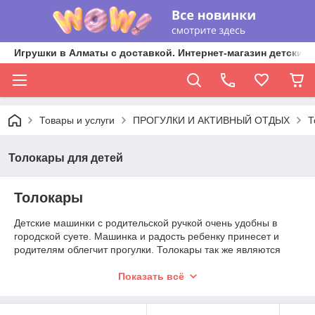
Игрушки в Алматы с доставкой. Интернет-магазин детских 
Товары и услуги
ПРОГУЛКИ И АКТИВНЫЙ ОТДЫХ
Т
Толокары для детей
Толокары
Детские машинки с родительской ручкой очень удобны в
городской суете. Машинка и радость ребенку принесет и
родителям облегчит прогулки. Толокары так же являются
хорошим тренажером для ножек ребенка и развивают
крупную маторику!
Показать всё
Заказать с доставкой толокар для