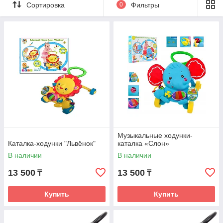
Сортировка
0
Фильтры
ребенка можно на сайте Babyk.kz
Музыкальные ходунки-
Каталка-ходунки "Львёнок"
каталка «Слон»
В наличии
В наличии
13 500
13 500
₸
₸
Купить
Купить