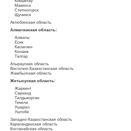
Кокшетау
Макинск
Степногорск
Щучинск
Актюбинская область
Алматинская область
:
Алматы
Есик
Каскелен
Конаев
Талгар
Атырауская область
Восточно-Казахстанская область
Жамбылская область
Жетысуская область
:
Жаркент
Сарканд
Талдыкорган
Текели
Ушарал
Уштобе
Западно-Казахстанская область
Карагандинская область
Костанайская область