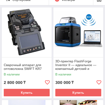
3D-принтер FlashForge
Сварочный аппарат для
Inventor II — идеальное —
оптоволокна SWIFT KR7
компактный детский и
домашний 3D принтер,
В наличии
В наличии
простой в использовании,
закрытая камера
2 800 000
300 000
₸
₸
Купить
Купить