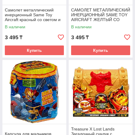
Самолет металлический
САМОЛЕТ МЕТАЛЛИЧЕСКИЙ
инерционный Same Toy
ИНЕРЦИОННЫЙ SAME TOY
Aircraft красный со светом и
AIRCRAFT ЖЕЛТЫЙ СО
музыкой
СВЕТОМ И МУЗЫКОЙ
В наличии
В наличии
3 495
3 495
₸
₸
Купить
Купить
Treasure X Lost Lands
Капсула для мальчиков
Загадочный сундук с