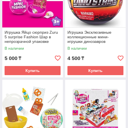
Долговечность
— миниатюры сделаны из прочного
пластика и не ломаются после первой игры.
Многоразовое использование
— с ними можно
играть бесконечно долго и придумывать новые
сценарии.
Игрушка Яйцо сюрприз Zuru
Игрушка Эксклюзивные
Интерактивное развитие
— дети учатся считать,
5 surprise Fashion Шар в
коллекционные мини-
классифицировать и даже обсуждать бренды и
непрозрачной упаковке
игрушки динозавров
продукты, что развивает познавательные навыки.
В наличии
В наличии
Почему купить Zuru 5 Surprise Mini Brands — отличное
5 000
4 500
₸
₸
решение?
Коллекционирование, которое не надоедает
—
Купить
Купить
каждый раз новые товары и возможность собрать
полную коллекцию.
Игры с пользой
— развивается воображение,
творческое мышление и коммуникативные навыки.
Сюрприз каждый раз
— покупка капсулы — это как
открытие подарка, где ждёт приятный сюрприз.
Где купить Zuru 5 Surprise Mini Brands?
Игрушки Zuru 5 Surprise Mini Brands можно приобрести в