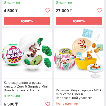
В наличии
В наличии
4 500
27 000
₸
₸
Купить
Купить
Коллекционная игрушка-
капсула Zuru 5 Surprise Mini
Brands Botanical Garden
Игрушка Яйцо сюрприз MGA
Серия 1
mini verse Diner в
В наличии
непрозрачной упаковке
Нет в наличии
6 500
₸