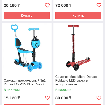
20 160
72 000
₸
₸
Купить
Купить
Самокат Maxi Micro Deluxe
Самокат трехколесный 3в1
Foldable LED цвета в
Pituso EC-M15 Blue/Синий
ассортименте
В наличии
В наличии
15 120
80 000
₸
₸