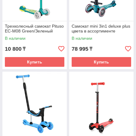
Трехколесный самокат Pituso
Самокат mini 3in1 deluxe plus
EC-M08 Green/Зеленый
цвета в ассортименте
В наличии
В наличии
10 800
78 995
₸
₸
Купить
Купить