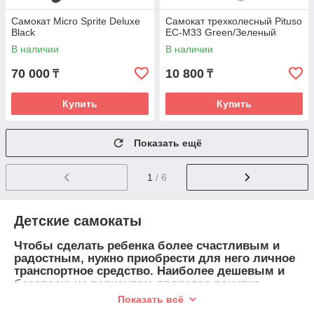
Самокат Micro Sprite Deluxe
Самокат трехколесный Pituso
Black
EC-M33 Green/Зеленый
В наличии
В наличии
70 000
10 800
₸
₸
Купить
Купить
Показать ещё
1
/ 6
Детские самокаты
Чтобы сделать ребенка более счастливым и
радостным, нужно приобрести для него личное
транспортное средство. Наиболее дешевым и
безопасным вариантом является покупка
самоката для ребенка. Простота и легкость в
Показать всё
правлении сделает развлечение вашего