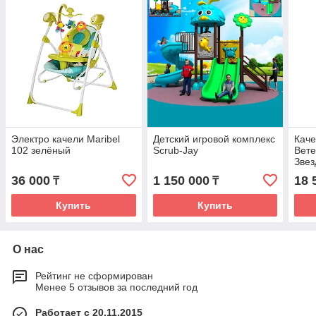
Электро качели Maribel
Детский игровой комплекс
Каче
102 зелёный
Scrub-Jay
Вет
Звез
36 000
1 150 000
18 
₸
₸
Купить
Купить
О нас
Рейтинг не сформирован
Менее 5 отзывов за последний год
Работает с 20.11.2015