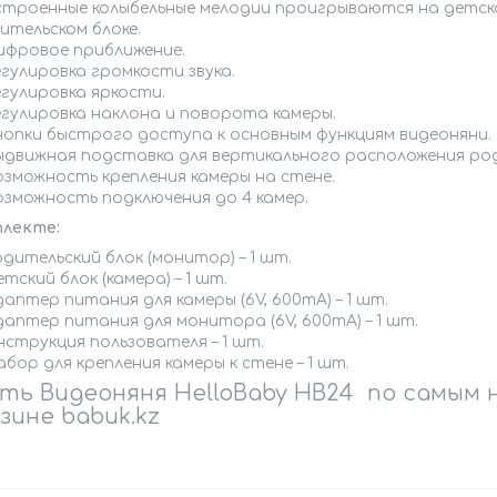
строенные колыбельные мелодии проигрываются на детско
ительском блоке.
ифровое приближение.
егулировка громкости звука.
егулировка яркости.
егулировка наклона и поворота камеры.
нопки быстрого доступа к основным функциям видеоняни.
ыдвижная подставка для вертикального расположения род
озможность крепления камеры на стене.
озможность подключения до 4 камер.
плекте:
дительский блок (монитор) – 1 шт.
тский блок (камера) – 1 шт.
аптер питания для камеры (6V, 600mA) – 1 шт.
даптер питания для монитора (6V, 600mA) – 1 шт.
нструкция пользователя – 1 шт.
бор для крепления камеры к стене – 1 шт.
ть Видеоняня HelloBaby HB24 по самым
зине babuk.kz