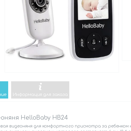
ние
Информация для заказа
оняня HelloBaby HB24
вая видеоняня для комфортного присмотра за ребенком 