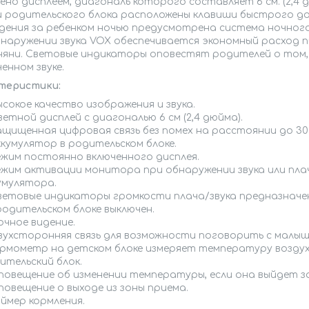
но дисплеем, диагональ которого составляет 6 см. (2,4 
и родительского блока расположены клавиши быстрого до
дения за ребенком ночью предусмотрена система ночног
бнаружении звука VOX обеспечивается экономный расход 
няни. Световые индикаторы оповестят родителей о том,
енном звуке.
теристики:
ысокое качество изображения и звука.
етной дисплей с диагональю 6 см (2,4 дюйма).
ащищенная цифровая связь без помех на расстоянии до 30
ккумулятор в родительском блоке.
ежим постоянно включенного дисплея.
ежим активации монитора при обнаружении звука или плач
умулятора.
ветовые индикаторы громкости плача/звука предназначены
родительском блоке выключен.
очное видение.
вухсторонняя связь для возможности поговорить с малыш
ермометр на детском блоке измеряет температуру воздуха
ительский блок.
повещение об изменении температуры, если она выйдет з
повещение о выходе из зоны приема.
аймер кормления.