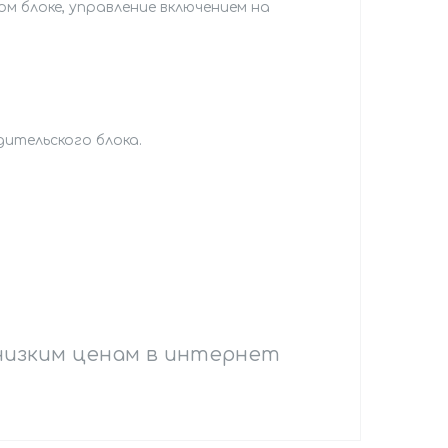
м блоке, управление включением на
ительского блока.
 низким ценам в интернет