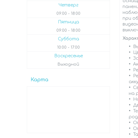
оснаще
Четверг
панел
наблю
09:00
18:00
при о
Пятница
видео
выключ
09:00
18:00
Харак
Суббота
В
10:00
17:00
Цв
Воскресенье
З
А
Выходной
Р
Р
Карта
акк
С
на 
Н
Д
Т
род
О
О
Т