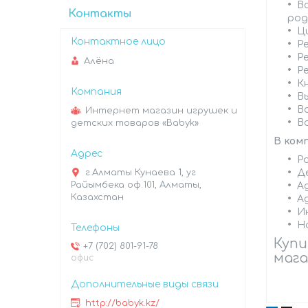
В
Контакты
род
Ц
Р
Р
Алёна
Р
К
В
В
Интернет магазин игрушек и
В
детских товаров «Babyk»
В ком
Ро
г.Алматы Кунаева 1, уг
Де
Райымбека оф.101, Алматы,
Ад
Казахстан
А
И
На
Купи
+7 (702) 801-91-78
мага
офис
http://babyk.kz/