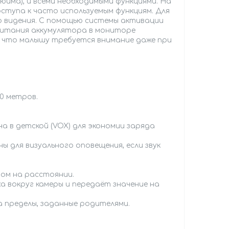
дюйма), и всеми необходимыми функциями. На
ступа к часто используемым функциям. Для
о видения. С помощью системы активации
питания аккумулятора в мониторе
 что малышу требуется внимание даже при
0 метров.
а в детской (VOX) для экономии заряда
 для визуального оповещения, если звук
ом на расстоянии.
 вокруг камеры и передаёт значение на
а пределы, заданные родителями.