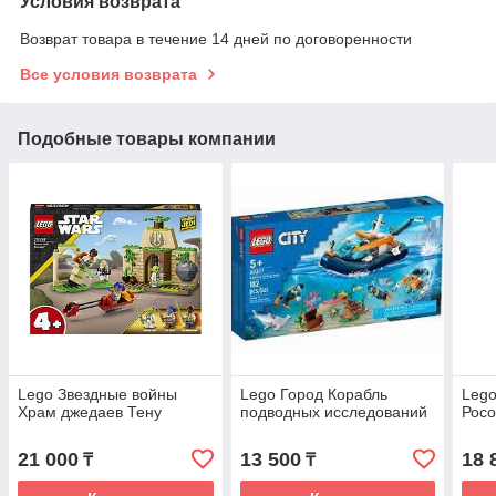
Условия возврата
Возврат товара в течение 14 дней по договоренности
Все условия возврата
Подобные товары компании
Lego Звездные войны
Lego Город Корабль
Lego
Храм джедаев Тену
подводных исследований
Рос
21 000
13 500
18 
₸
₸