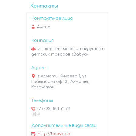
Контакты
Алёна
Интернет магазин игрушек и
детских товаров «Babyk»
г.Алматы Кунаева 1, уг
Райымбека оф.101, Алматы,
Казахстан
+7 (702) 801-91-78
офис
http://babyk.kz/