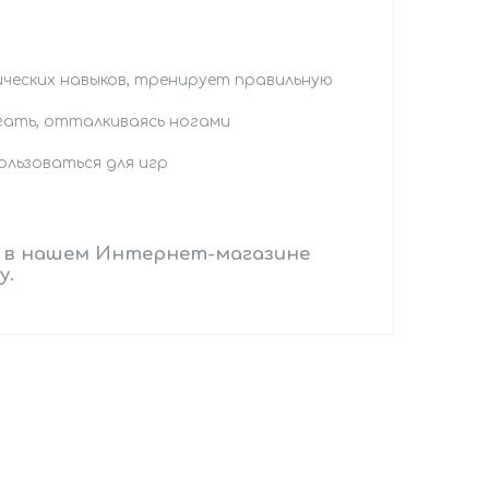
ческих навыков, тренирует правильную
гать, отталкиваясь ногами
ользоваться для игр
 в нашем Интернет-магазине
у.