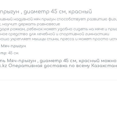
прыгун , диаметр 45 см, красный
ивный надувной мяч прыгун способствует развитию физи
у, научит держать равновесие
даря рожкам, ребенок может удобно сидеть на мяче и пры
ное средство для лечебной и спортивной гимнастики
рошо укрепляет мышцы спины, пресса и может просто исп
 Мяч-прыгун
тр:
45 см.
ть Мяч-прыгун , диаметр 45 см, красный
можно
k.kz Оперативная доставка по всему Казахстан