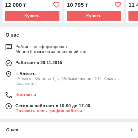
аксессуаров для укладки
12 000
10 795
11 
₸
₸
волос
Купить
Купить
О нас
Рейтинг не сформирован
Менее 5 отзывов за последний год
Работает с 20.11.2015
г. Алматы
г.Алматы Кунаева 1, уг Райымбека оф.101, Алматы,
Казахстан
Контакты
Сегодня работает с 10:00 до 17:00
Показать весь график работы
О нас