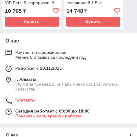
VIP Pets, 9 сюрпризов, 6
песочницей 1.5 кг
аксессуаров для укладки
10 795
14 748
₸
₸
волос
Купить
Купить
О нас
Рейтинг не сформирован
Менее 5 отзывов за последний год
Работает с 20.11.2015
г. Алматы
г.Алматы Кунаева 1, уг Райымбека оф.101, Алматы,
Казахстан
Контакты
Сегодня работает с 09:00 до 18:00
Показать весь график работы
О нас