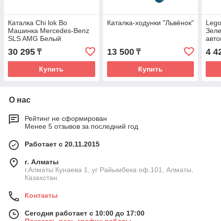
Каталка Chi lok Bo
Каталка-ходунки "Львёнок"
Lego
Машинка Mercedes-Benz
Зел
SLS AMG Белый
авт
30 295
13 500
4 4
₸
₸
Купить
Купить
О нас
Рейтинг не сформирован
Менее 5 отзывов за последний год
Работает с 20.11.2015
г. Алматы
г.Алматы Кунаева 1, уг Райымбека оф.101, Алматы,
Казахстан
Контакты
Сегодня работает с 10:00 до 17:00