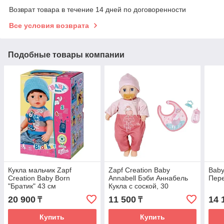
Возврат товара в течение 14 дней по договоренности
Все условия возврата
Подобные товары компании
Кукла мальчик Zapf
Zapf Creation Baby
Baby
Creation Baby Born
Annabell Бэби Аннабель
Пер
"Братик" 43 см
Кукла c соской, 30
20 900
11 500
14 
₸
₸
Купить
Купить