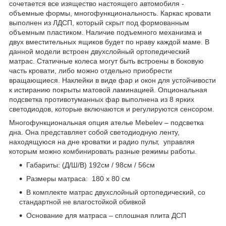
сочетается все изящество настоящего автомобиля -
объемные формы, многофункциональность. Каркас кровати
выполнен из ЛДСП, который скрыт под формованным
объемным пластиком. Наличие подъемного механизма и
двух вместительных ящиков будет по нраву каждой маме. В
данной модели встроен двухслойный ортопедический
матрас. Статичные колеса могут быть встроены в боковую
часть кровати, либо можно отдельно приобрести
вращающиеся. Наклейки в виде фар и окон для устойчивости
к истиранию покрыты матовой ламинацией. Опциональная
подсветка противотуманных фар выполнена из 8 ярких
светодиодов, которые включаются и регулируются сенсором.
Многофункциональная опция ателье Mebelev – подсветка
дна. Она представляет собой светодиодную ленту,
находящуюся на дне кроватки и радио пульт, управляя
которым можно комбинировать разные режимы работы.
Габариты: (Д/Ш/В) 192см / 98см / 56см
Размеры матраса: 180 х 80 см
В комплекте матрас двухслойный ортопедический, со
стандартной не влагостойкой обивкой
Основание для матраса – сплошная плита ДСП