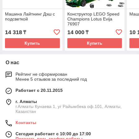
Машина Лайтнинг Дэш с
Конструктор LEGO Speed
Маши
подсветкой
Champions Lotus Evija
76907
14 318
14 000
10 
₸
₸
Купить
Купить
О нас
Рейтинг не сформирован
Менее 5 отзывов за последний год
Работает с 20.11.2015
г. Алматы
г.Алматы Кунаева 1, уг Райымбека оф.101, Алматы,
Казахстан
Контакты
Сегодня работает с 10:00 до 17:00
Показать весь график работы