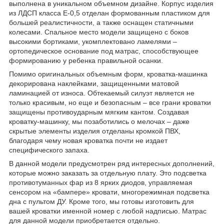
выполнена в уникальном объемном дизайне. Корпус изделия
из ЛДСП класса Е-0,5 отделан формованным пластиком для
большей реалистичности, а также оснащен статичными
колесами. Спальное место модели защищено с боков
высокими бортиками, укомплектовано ламелями –
ортопедическое основание под матрас, способствующее
формированию у ребенка правильной осанки.
Помимо оригинальных объемным форм, кроватка-машинка
декорирована наклейками, защищенными матовой
ламинацией от износа. Обтекаемый силуэт является не
только красивым, но еще и безопасным – все грани кроватки
защищены противоударным мягким кантом. Создавая
кроватку-машинку, мы позаботились о мелочах – даже
скрытые элементы изделия отделаны кромкой ПВХ,
благодаря чему новая кроватка почти не издает
специфического запаха.
В данной модели предусмотрен ряд интересных дополнений,
которые можно заказать за отдельную плату. Это подсветка
противотуманных фар из 8 ярких диодов, управляемая
сенсором на «бампере» кровати, многорежимная подсветка
дна с пультом ДУ. Кроме того, мы готовы изготовить для
вашей кроватки именной номер с любой надписью. Матрас
для данной модели приобретается отдельно.