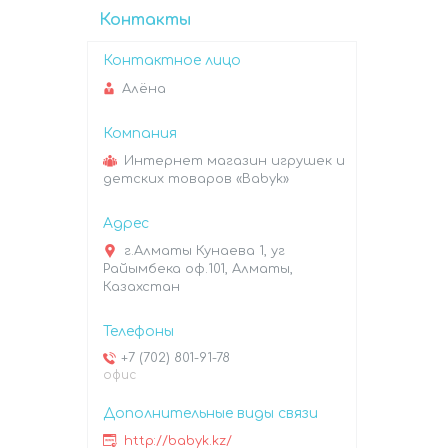
Контакты
Алёна
Интернет магазин игрушек и
детских товаров «Babyk»
г.Алматы Кунаева 1, уг
Райымбека оф.101, Алматы,
Казахстан
+7 (702) 801-91-78
офис
http://babyk.kz/