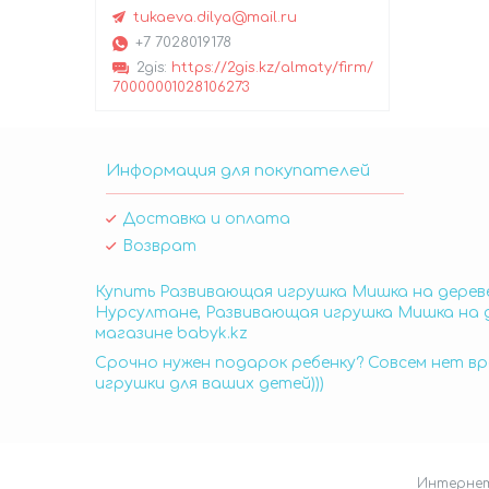
tukaeva.dilya@mail.ru
+7 7028019178
2gis
https://2gis.kz/almaty/firm/
70000001028106273
Информация для покупателей
Доставка и оплата
Возврат
Купить Развивающая игрушка Мишка на дереве
Нурсултане, Развивающая игрушка Мишка на д
магазине babyk.kz
Срочно нужен подарок ребенку? Совсем нет вр
игрушки для ваших детей)))