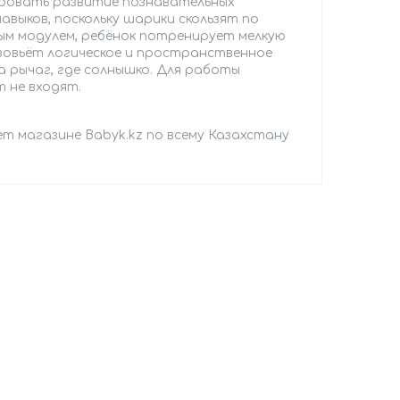
ровать развитие познавательных
выков, поскольку шарики скользят по
ым модулем, ребёнок потренирует мелкую
зовьёт логическое и пространственное
 рычаг, где солнышко. Для работы
 не входят.
т магазине Babyk.kz по всему Казахстану