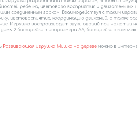
н. Игрушка разработана таким образом, чтобы стимули
ностей ребенка, цветового восприятия и двигательных на
ьшим соединенным горкам. Взаимодействуя с таким игров
ику, цветовоспиятие, координацию движений, а также ра
ние. Игрушка воспроизводит звуки оваций при нажатии на
одимы 2 батарейки типоразмера AA, батарейки в комплект
ь
Развивающая игрушка Мишка на дереве
можно в интерне