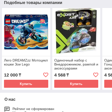
Подобные товары компании
Лего DREAMZzz Мотоцикл
Одиночный набор с
Оди
кошки Зои Lego
Внедорожником, рампой и
Гонщ
аксессуарами
аксе
12 000
4 568
4 5
₸
₸
Купить
Купить
О нас
Рейтинг не сформирован