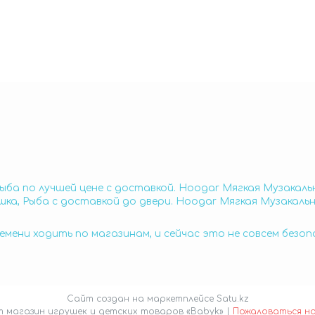
ыба по лучшей цене с доставкой. Hoogar Мягкая Музакаль
ка, Рыба с доставкой до двери. Hoogar Мягкая Музакаль
емени ходить по магазинам, и сейчас это не совсем безо
Сайт создан на маркетплейсе
Satu.kz
Интернет магазин игрушек и детских товаров «Babyk» |
Пожаловаться н