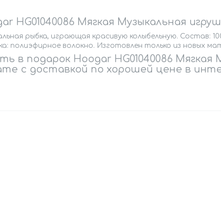
ar HG01040086 Мягкая Музыкальная игруш
льная рыбка, играющая красивую колыбельную. Состав: 100%
ка: полиэфирное волокно. Изготовлен только из новых ма
ть в подарок Hoogar HG01040086 Мягкая 
те с доставкой по хорошей цене в инте