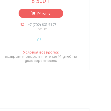
8 500 ₸
Купить
+7 (702) 801-91-78
офис
возврат товара в течение 14 дней
по
договоренности