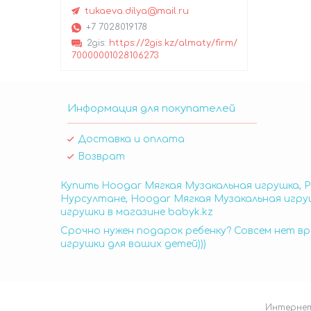
tukaeva.dilya@mail.ru
+7 7028019178
2gis
https://2gis.kz/almaty/firm/
70000001028106273
Информация для покупателей
Доставка и оплата
Возврат
Купить Hoogar Мягкая Музакальная игрушка, Р
Нурсултане, Hoogar Мягкая Музакальная игруш
игрушки в магазине babyk.kz
Срочно нужен подарок ребенку? Совсем нет вр
игрушки для ваших детей)))