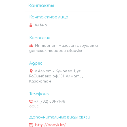
Контакты
Алёна
Интернет магазин игрушек и
детских товаров «Babyk»
г.Алматы Кунаева 1, уг
Райымбека оф.101, Алматы,
Казахстан
+7 (702) 801-91-78
офис
http://babyk.kz/