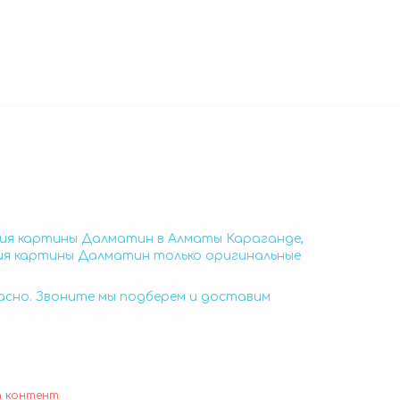
ния картины Далматин в Алматы Караганде,
ния картины Далматин только оригинальные
пасно. Звоните мы подберем и доставим
а контент