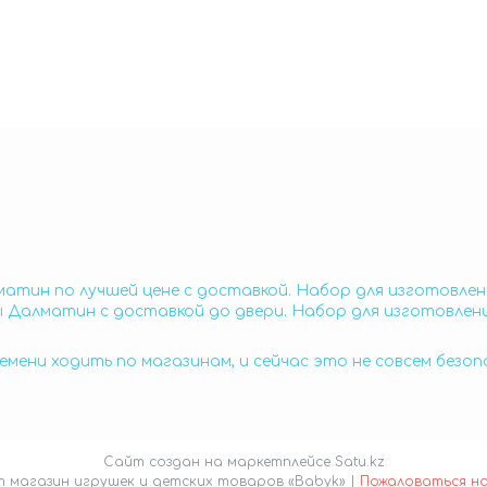
атин по лучшей цене с доставкой. Набор для изготовле
ы Далматин с доставкой до двери. Набор для изготовле
емени ходить по магазинам, и сейчас это не совсем безо
Сайт создан на маркетплейсе
Satu.kz
Интернет магазин игрушек и детских товаров «Babyk» |
Пожаловаться н