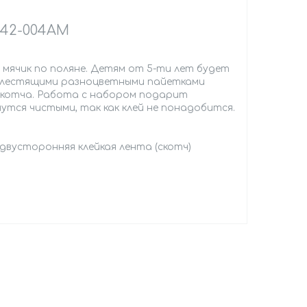
 42-004АМ
мячик по поляне. Детям от 5-ти лет будет
 блестящими разноцветными пайетками
 скотча. Работа с набором подарит
утся чистыми, так как клей не понадобится.
двусторонняя клейкая лента (скотч)