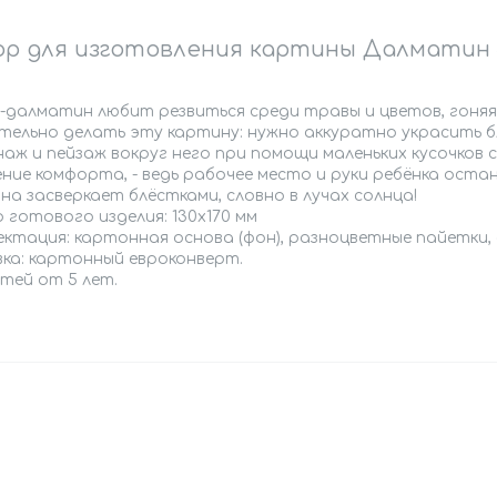
р для изготовления картины Далматин
-далматин любит резвиться среди травы и цветов, гоняя 
ательно делать эту картину: нужно аккуратно украсить
наж и пейзаж вокруг него при помощи маленьких кусочков
ие комфорта, - ведь рабочее место и руки ребёнка остан
а засверкает блёстками, словно в лучах солнца!
 готового изделия: 130х170 мм
ктация: картонная основа (фон), разноцветные пайетки, 
вка: картонный евроконверт.
тей от 5 лет.