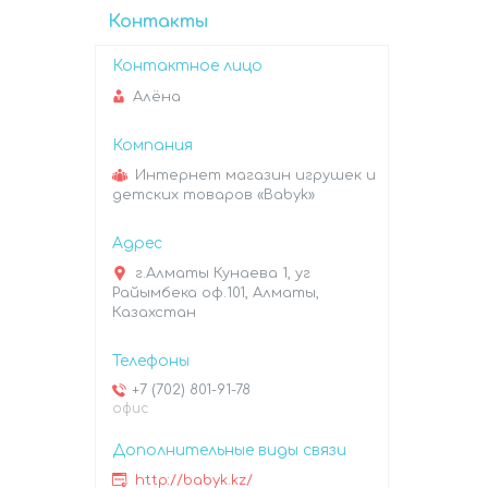
Контакты
Алёна
Интернет магазин игрушек и
детских товаров «Babyk»
г.Алматы Кунаева 1, уг
Райымбека оф.101, Алматы,
Казахстан
+7 (702) 801-91-78
офис
http://babyk.kz/