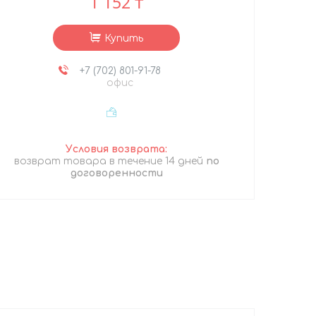
1 152 ₸
Купить
+7 (702) 801-91-78
офис
возврат товара в течение 14 дней
по
договоренности