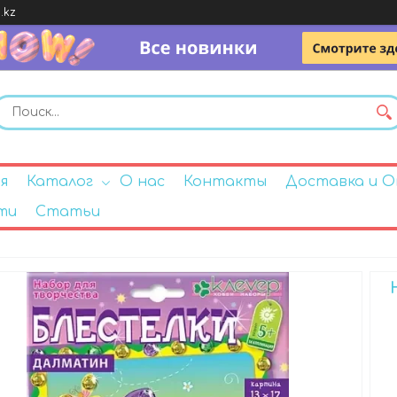
.kz
я
Каталог
О нас
Контакты
Доставка и 
ти
Статьи