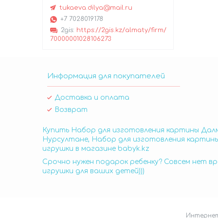
tukaeva.dilya@mail.ru
+7 7028019178
2gis
https://2gis.kz/almaty/firm/
70000001028106273
Информация для покупателей
Доставка и оплата
Возврат
Купить Набор для изготовления картины Далм
Нурсултане, Набор для изготовления картин
игрушки в магазине babyk.kz
Срочно нужен подарок ребенку? Совсем нет вр
игрушки для ваших детей)))