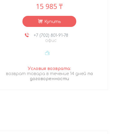
15 985 ₸
Купить
+7 (702) 801-91-78
офис
возврат товара в течение 14 дней
по
договоренности