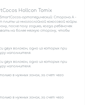
Cocos Hollcon Tomix
SmartCocos-ортопедический: Сторона А -
чет плиты из многослойной кокосовой койры.
ну, после полу годика, когда ребёночек
вать на более мягкую сторону, чтобы
 двух волокон, одно из которых при
уру наполнителя.
 двух волокон, одно из которых при
уру наполнителя.
лько в нужных зонах, за счет чего
лько в нужных зонах, за счет чего