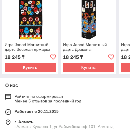
Игра Janod Магнитный
Игра Janod Магнитный
Игра
дартс Веселая ярмарка
дартс Драконы
дар
18 245
18 245
18 
₸
₸
Купить
Купить
О нас
Рейтинг не сформирован
Менее 5 отзывов за последний год
Работает с 20.11.2015
г. Алматы
г.Алматы Кунаева 1, уг Райымбека оф.101, Алматы,