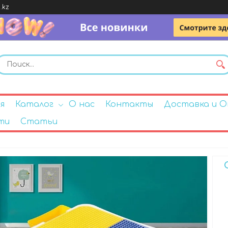
.kz
я
Каталог
О нас
Контакты
Доставка и 
ти
Статьи