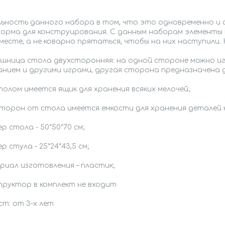
ьность данного набора в том, что это одновременно и с
орма для конструирования. С данным наборам элементы 
месте, а не коварно прятаться, чтобы на них наступили.
шница стола двухсторонняя: на одной стороне можно иг
анием и другими играми, другая сторона предназначена 
олом имеется ящик для хранения всяких мелочей;
 сторон от стола имеется емкости для хранения деталей
ер стола - 50*50*70 см;
ер стула - 25*24*43,5 см;
риал изготовления – пластик;
труктор в комплект не входит
т: от 3-х лет