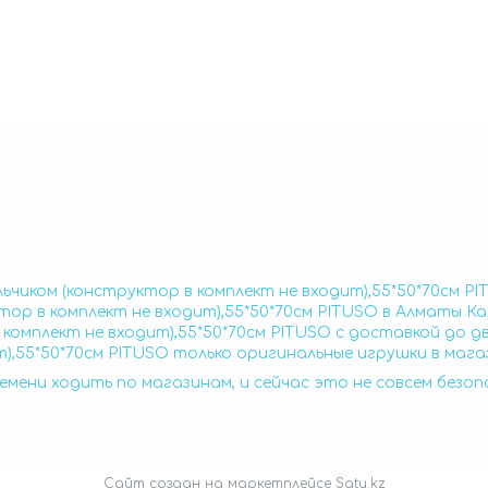
ьчиком (конструктор в комплект не входит),55*50*70см PI
тор в комплект не входит),55*50*70см PITUSO в Алматы Ка
комплект не входит),55*50*70см PITUSO с доставкой до д
),55*50*70см PITUSO только оригинальные игрушки в мага
емени ходить по магазинам, и сейчас это не совсем безо
Сайт создан на маркетплейсе
Satu.kz