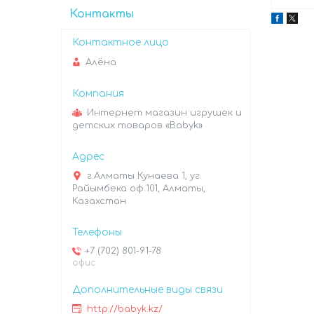
Контакты
Алёна
Интернет магазин игрушек и
детских товаров «Babyk»
г.Алматы Кунаева 1, уг
Райымбека оф.101, Алматы,
Казахстан
+7 (702) 801-91-78
офис
http://babyk.kz/