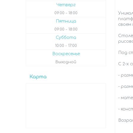
Четверг
Уникал
09:00
18:00
платф
Пятница
своем 
09:00
18:00
Столе
Суббота
рисов
10:00
17:00
Под ст
Воскресенье
Выходной
С 2-х
- разм
Карта
- разм
- мате
- конс
Возрас