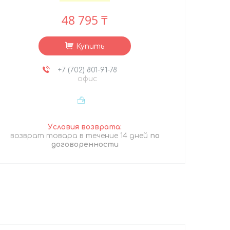
48 795 ₸
Купить
+7 (702) 801-91-78
офис
возврат товара в течение 14 дней
по
договоренности