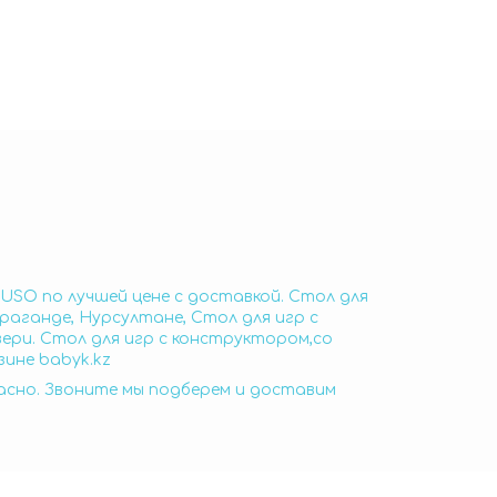
TUSO по лучшей цене с доставкой. Стол для
раганде, Нурсултане, Стол для игр с
вери. Стол для игр с конструктором,со
зине babyk.kz
пасно. Звоните мы подберем и доставим