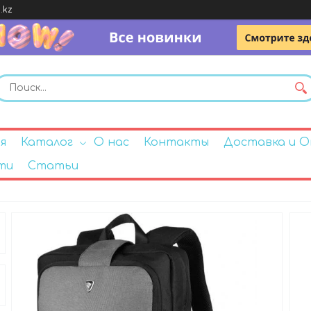
.kz
я
Каталог
О нас
Контакты
Доставка и 
ти
Статьи