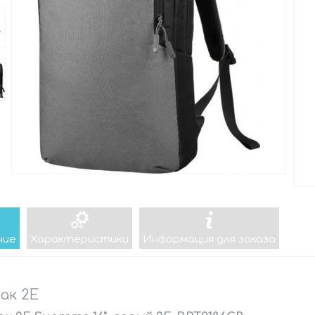
ние
Характеристики
Информация для заказа
ак 2E