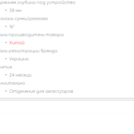
ренняя глубина под устройство
38 мм
ональ сумки/рюкзака
16''
на-производитель товара
Китай
на регистрации бренда
Украина
антия
24 месяца
лнительно
Отделение для аксессуаров