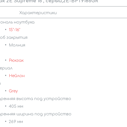
к 2E Supreme 16", серый,2E-BPT9186GR
рактеристики
ональ ноутбука
15"-16"
об закрытия
Молния
Рюкзак
ериал
Нейлон
т
Grey
ренняя высота под устройство
405 мм
ренняя ширина под устройство
269 мм