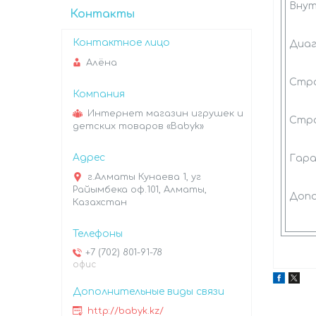
Внут
Контакты
Диаг
Алёна
Стра
Интернет магазин игрушек и
Стра
детских товаров «Babyk»
Гар
г.Алматы Кунаева 1, уг
Райымбека оф.101, Алматы,
Допо
Казахстан
+7 (702) 801-91-78
офис
http://babyk.kz/