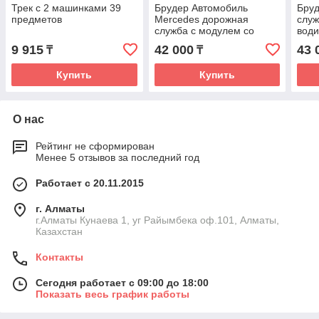
Трек с 2 машинками 39
Брудер Автомобиль
Бруд
предметов
Mercedes дорожная
служ
служба с модулем со
води
световыми и звуковыми
аксе
9 915
42 000
43 
₸
₸
эффектами и
аксессуарами
Купить
Купить
О нас
Рейтинг не сформирован
Менее 5 отзывов за последний год
Работает с 20.11.2015
г. Алматы
г.Алматы Кунаева 1, уг Райымбека оф.101, Алматы,
Казахстан
Контакты
Сегодня работает с 09:00 до 18:00
Показать весь график работы