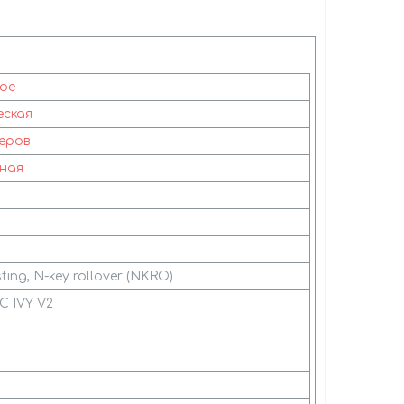
ое
еская
еров
ная
S
ting, N-key rollover (NKRO)
C IVY V2