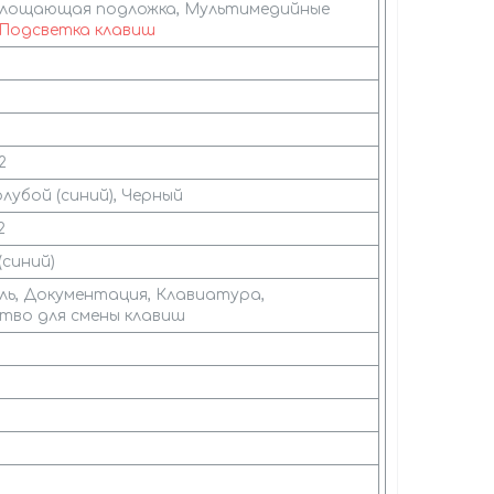
глощающая подложка, Мультимедийные
Подсветка клавиш
2
олубой (синий), Черный
2
(синий)
ль, Документация, Клавиатура,
тво для смены клавиш