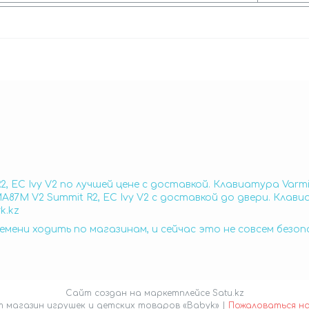
, EC Ivy V2 по лучшей цене с доставкой. Клавиатура Varmi
87M V2 Summit R2, EC Ivy V2 с доставкой до двери. Клавиа
k.kz
емени ходить по магазинам, и сейчас это не совсем безо
Сайт создан на маркетплейсе
Satu.kz
Интернет магазин игрушек и детских товаров «Babyk» |
Пожаловаться н