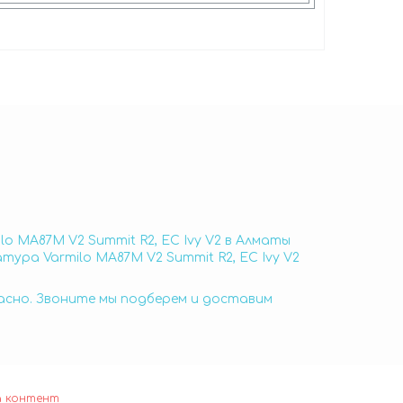
lo MA87M V2 Summit R2, EC Ivy V2 в Алматы
тура Varmilo MA87M V2 Summit R2, EC Ivy V2
пасно. Звоните мы подберем и доставим
а контент