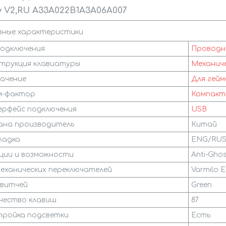
y V2,RU A33A022B1A3A06A007
вные характеристики
подключения
Проводн
трукция клавиатуры
Механич
ачение
Для гейм
м-фактор
Компакт
рфейс подключения
USB
на производитель
Китай
ладка
ENG/RU
ции и возможности
Anti-Ghos
механических переключателей
Varmilo E
свитчей
Green
чество клавиш
87
ройка подсветки
Есть