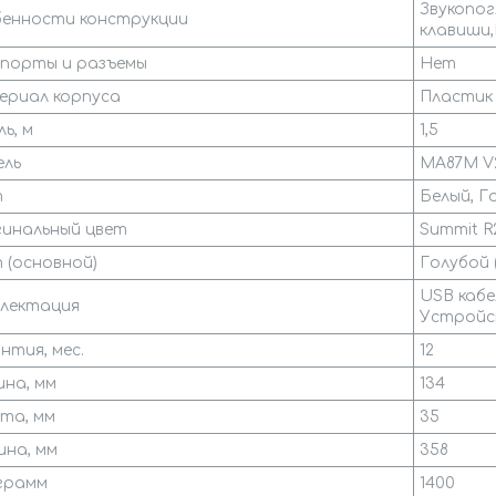
Звукопо
енности конструкции
клавиши,
 порты и разъемы
Нет
риал корпуса
Пластик
ь, м
1,5
ль
MA87M V
т
Белый, Г
инальный цвет
Summit R
 (основной)
Голубой 
USB кабе
лектация
Устройс
нтия, мес.
12
ина, мм
134
та, мм
35
на, мм
358
 грамм
1400