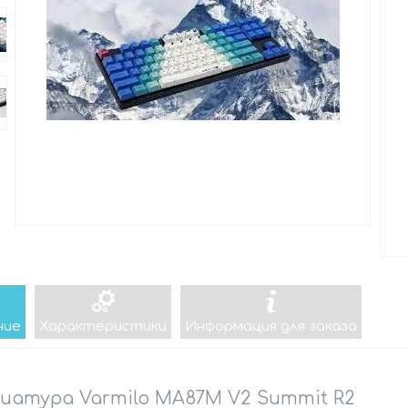
ние
Характеристики
Информация для заказа
иатура Varmilo MA87M V2 Summit R2