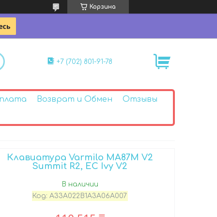
Корзина
+7 (702) 801-91-78
Оплата
Возврат и Обмен
Отзывы
Клавиатура Varmilo MA87M V2
Summit R2, EC Ivy V2
В наличии
Код:
A33A022B1A3A06A007