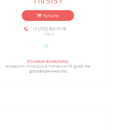
110 515 ₸
Купить
+7 (702) 801-91-78
офис
возврат товара в течение 14 дней
по
договоренности