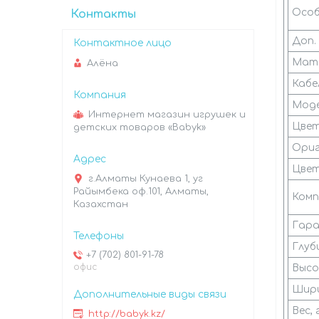
Особ
Контакты
Доп.
Мате
Алёна
Кабел
Моде
Интернет магазин игрушек и
Цве
детских товаров «Babyk»
Ориг
Цвет
г.Алматы Кунаева 1, уг
Райымбека оф.101, Алматы,
Комп
Казахстан
Гара
Глуб
+7 (702) 801-91-78
офис
Высо
Шири
Вес,
http://babyk.kz/