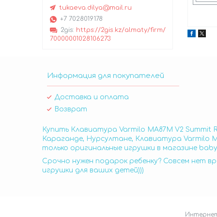
tukaeva.dilya@mail.ru
+7 7028019178
2gis
https://2gis.kz/almaty/firm/
70000001028106273
Информация для покупателей
Доставка и оплата
Возврат
Купить Клавиатура Varmilo MA87M V2 Summit R2
Караганде, Нурсултане, Клавиатура Varmilo MA
только оригинальные игрушки в магазине baby
Срочно нужен подарок ребенку? Совсем нет вр
игрушки для ваших детей)))