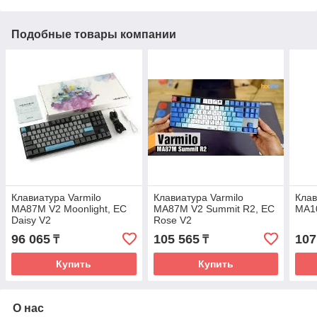
Подобные товары компании
Клавиатура Varmilo
Клавиатура Varmilo
Клав
MA87M V2 Moonlight, EC
MA87M V2 Summit R2, EC
MA10
Daisy V2
Rose V2
96 065
105 565
107
₸
₸
Купить
Купить
О нас