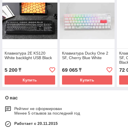
Клавиатура 2E KS120
Клавиатура Ducky One 2
Клав
White backlight USB Black
SF, Cherry Blue White
SF, 
Blac
5 200
69 065
72 
₸
₸
Купить
Купить
О нас
Рейтинг не сформирован
Менее 5 отзывов за последний год
Работает с 20.11.2015