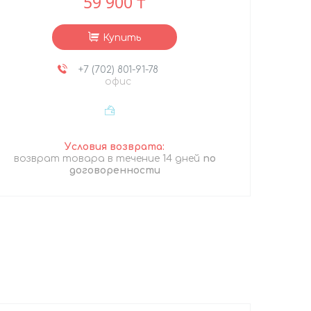
59 900 ₸
Купить
+7 (702) 801-91-78
офис
возврат товара в течение 14 дней
по
договоренности