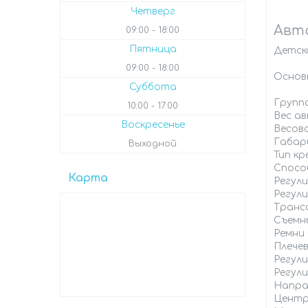
Четверг
Авток
09:00
18:00
Пятница
Детско
09:00
18:00
Основ
Суббота
Группа
10:00
17:00
Вес ав
Воскресенье
Весова
Габар
Выходной
Тип к
Способ
Карта
Регул
Регули
Транс
Съемны
Ремни
Плечев
Регули
Регули
Напра
Центр