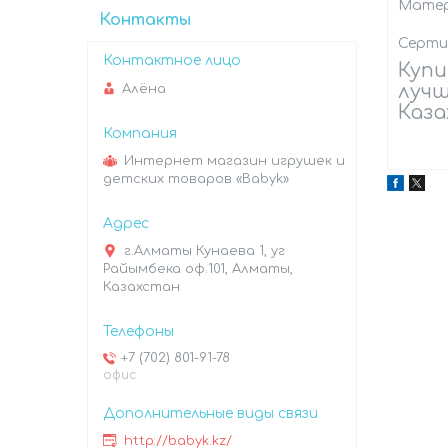
Матер
Контакты
Серти
Купит
лучш
Алёна
Каза
Интернет магазин игрушек и
детских товаров «Babyk»
г.Алматы Кунаева 1, уг
Райымбека оф.101, Алматы,
Казахстан
+7 (702) 801-91-78
офис
http://babyk.kz/