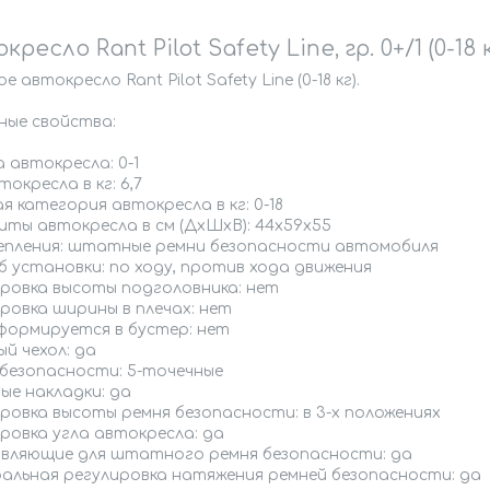
ресло Rant Pilot Safety Line, гр. 0+/1 (0-18 к
е автокресло Rant Pilot Safety Line (0-18 кг).
ные свойства:
 автокресла: 0-1
токресла в кг: 6,7
я категория автокресла в кг: 0-18
иты автокресла в см (ДхШхВ): 44х59х55
репления: штатные ремни безопасности автомобиля
 установки: по ходу, против хода движения
ировка высоты подголовника: нет
ровка ширины в плечах: нет
формируется в бустер: нет
й чехол: да
 безопасности: 5-точечные
ые накладки: да
ровка высоты ремня безопасности: в 3-х положениях
ровка угла автокресла: да
вляющие для штатного ремня безопасности: да
альная регулировка натяжения ремней безопасности: да