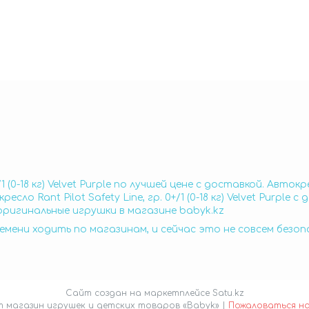
 (0-18 кг) Velvet Purple по лучшей цене с доставкой. Автокресло
о Rant Pilot Safety Line, гр. 0+/1 (0-18 кг) Velvet Purple 
лько оригинальные игрушки в магазине babyk.kz
емени ходить по магазинам, и сейчас это не совсем безо
Сайт создан на маркетплейсе
Satu.kz
Интернет магазин игрушек и детских товаров «Babyk» |
Пожаловаться н