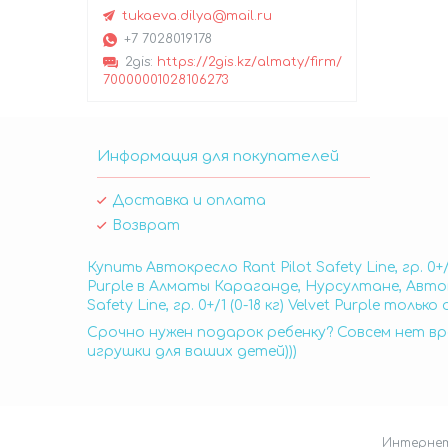
tukaeva.dilya@mail.ru
+7 7028019178
2gis
https://2gis.kz/almaty/firm/
70000001028106273
Информация для покупателей
Доставка и оплата
Возврат
Купить Автокресло Rant Pilot Safety Line, гр. 0+/1
Purple в Алматы Караганде, Нурсултане, Автокресл
Safety Line, гр. 0+/1 (0-18 кг) Velvet Purple то
Срочно нужен подарок ребенку? Совсем нет вр
игрушки для ваших детей)))