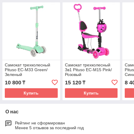
Самокат трехколесный
Самокат трехколесный
Само
Pituso EC-M33 Green/
3в1 Pituso EC-M15 Pink/
Pitu
Зеленый
Розовый
Син
10 800
15 120
8 4
₸
₸
Купить
Купить
О нас
Рейтинг не сформирован
Менее 5 отзывов за последний год