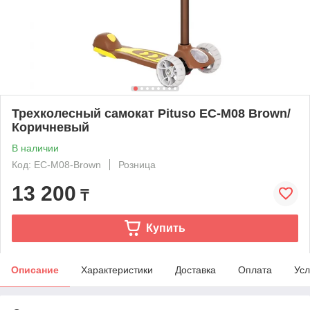
Трехколесный самокат Pituso EC-M08 Brown/
Коричневый
В наличии
Код: EC-M08-Brown
Розница
13 200
₸
Купить
Описание
Характеристики
Доставка
Оплата
Усл