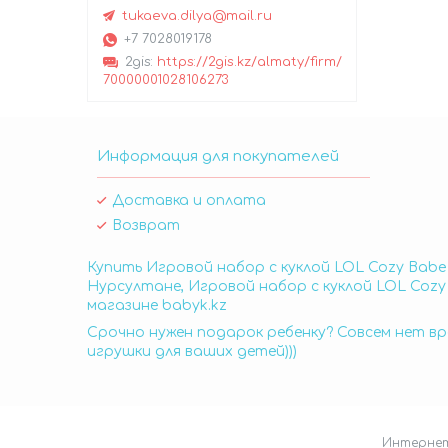
tukaeva.dilya@mail.ru
+7 7028019178
2gis
https://2gis.kz/almaty/firm/
70000001028106273
Информация для покупателей
Доставка и оплата
Возврат
Купить Игровой набор с куклой LOL Cozy Babe
Нурсултане, Игровой набор с куклой LOL Cozy
магазине babyk.kz
Срочно нужен подарок ребенку? Совсем нет вр
игрушки для ваших детей)))