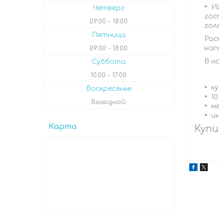
Иг
Четверг
гос
09:00
18:00
гол
Пятница
Рас
нап
09:00
18:00
В н
Суббота
10:00
17:00
ку
Воскресенье
10
Выходной
м
и
Карта
Купи