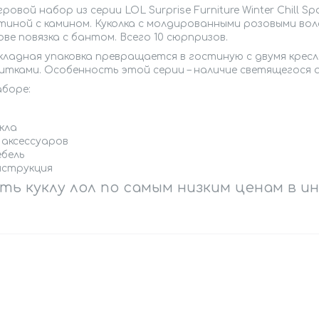
ровой набор из серии LOL Surprise Furniture Winter Chill 
тиной с камином. Куколка с молдированными розовыми вол
ове повязка с бантом. Всего 10 сюрпризов.
кладная упаковка превращается в гостиную с двумя кресл
итками. Особенность этой серии – наличие светящегося а
аборе:
кла
 аксессуаров
ебель
нструкция
ть куклу лол по самым низким ценам в и