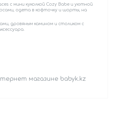
Spaces c мини куколкой Cozy Babe и уютной
осами, одета в кофточку и шорты, на
ами, дровяным камином и столиком с
ксессуара.
нтернет магазине babyk.kz