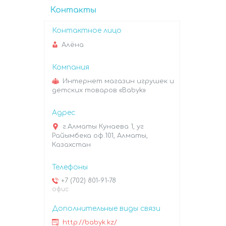
Контакты
Алёна
Интернет магазин игрушек и
детских товаров «Babyk»
г.Алматы Кунаева 1, уг
Райымбека оф.101, Алматы,
Казахстан
+7 (702) 801-91-78
офис
http://babyk.kz/