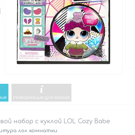
ние
Информация для заказа
вой набор с куклой LOL Cozy Babe
итура лол комнатки