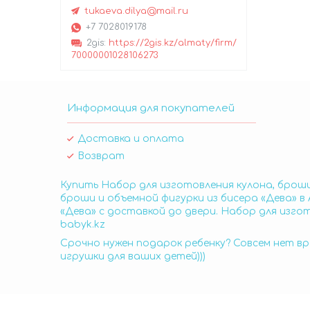
tukaeva.dilya@mail.ru
+7 7028019178
2gis
https://2gis.kz/almaty/firm/
70000001028106273
Информация для покупателей
Доставка и оплата
Возврат
Купить Набор для изготовления кулона, броши
броши и объемной фигурки из бисера «Дева» в
«Дева» с доставкой до двери. Набор для изго
babyk.kz
Срочно нужен подарок ребенку? Совсем нет вр
игрушки для ваших детей)))