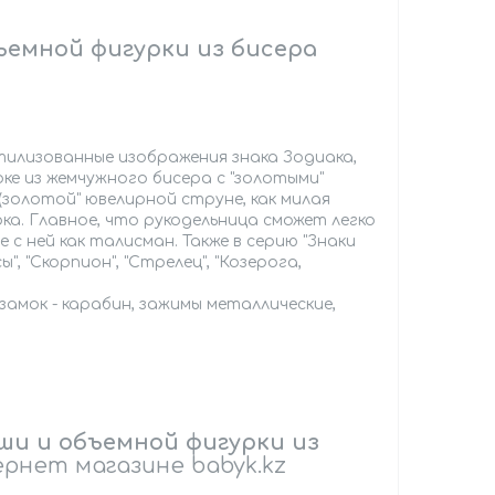
ъемной фигурки из бисера
 стилизованные изображения знака Зодиака,
ке из жемчужного бисера с "золотыми"
(золотой" ювелирной струне, как милая
ка. Главное, что рукодельница сможет легко
 с ней как талисман. Также в серию "Знаки
сы", "Скорпион", "Стрелец", "Козерога,
замок - карабин, зажимы металлические,
ши и объемной фигурки из
рнет магазине babyk.kz