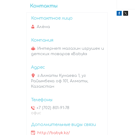
Контакты
Алёна
Интернет магазин игрушек и
детских товаров «Babyk»
г.Алматы Кунаева 1, уг
Райымбека оф.101, Алматы,
Казахстан
+7 (702) 801-91-78
офис
http://babyk.kz/