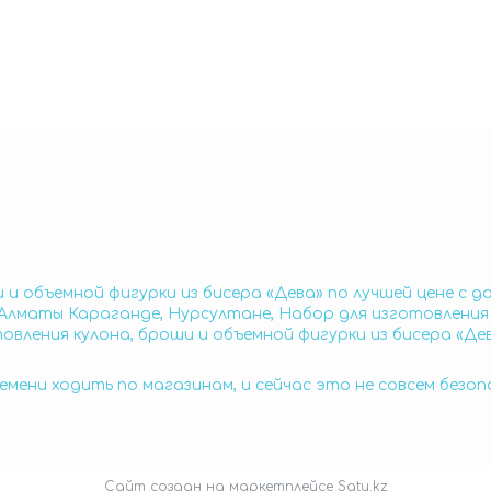
 и объемной фигурки из бисера «Дева» по лучшей цене с д
 Алматы Караганде, Нурсултане, Набор для изготовления 
товления кулона, броши и объемной фигурки из бисера «Де
емени ходить по магазинам, и сейчас это не совсем безо
Сайт создан на маркетплейсе
Satu.kz