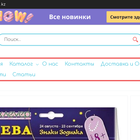
.kz
я
Каталог
О нас
Контакты
Доставка и 
ти
Статьи