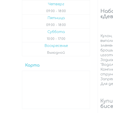
Четверг
Набо
09:00
18:00
«Дев
Пятница
09:00
18:00
Суббота
Кулон,
10:00
17:00
выполн
элемен
Воскресенье
брошь 
Выходной
изгото
Зодиак
"Водол
Карта
Компле
струн
Запре
Для д
Куп
бисе