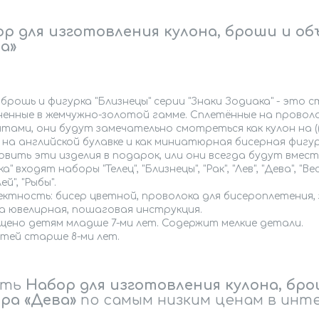
р для изготовления кулона, броши и об
а»
 брошь и фигурка "Близнецы" серии "Знаки Зодиака" - это
енные в жемчужно-золотой гамме. Сплетённые на проволо
тами, они будут замечательно смотреться как кулон на (
на английской булавке и как миниатюрная бисерная фигур
вить эти изделия в подарок, или они всегда будут вместе
а" входят наборы "Телец", "Близнецы", "Рак", "Лев", "Дева", "Ве
ей", "Рыбы".
ктность: бисер цветной, проволока для бисероплетения, 
а ювелирная, пошаговая инструкция.
щено детям младше 7-ми лет. Содержит мелкие детали.
етей старше 8-ми лет.
ить
Набор для изготовления кулона, бро
ра «Дева»
по самым низким ценам в инте