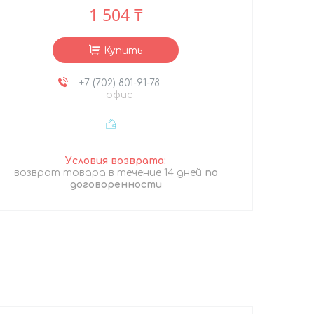
1 504 ₸
Купить
+7 (702) 801-91-78
офис
возврат товара в течение 14 дней
по
договоренности