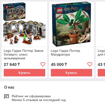
Lego Гарри Поттер Замок
Lego Гарри Поттер
Lego
Хогвартс: класс
Мандрагора
для 
зельеварения
27 640
45 000
43 
₸
₸
Купить
Купить
О нас
Рейтинг не сформирован
Менее 5 отзывов за последний год