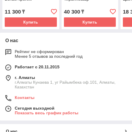
11 300
40 300
18 
₸
₸
Купить
Купить
О нас
Рейтинг не сформирован
Менее 5 отзывов за последний год
Работает с 20.11.2015
г. Алматы
г.Алматы Кунаева 1, уг Райымбека оф.101, Алматы,
Казахстан
Контакты
Сегодня выходной
Показать весь график работы
О нас