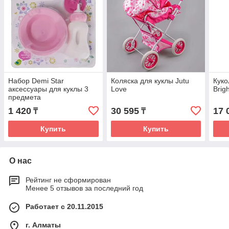
Набор Demi Star
Коляска для куклы Jutu
Куко
аксессуары для куклы 3
Love
Brig
предмета
1 420
30 595
17 
₸
₸
Купить
Купить
О нас
Рейтинг не сформирован
Менее 5 отзывов за последний год
Работает с 20.11.2015
г. Алматы