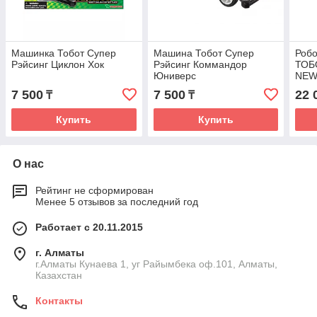
Машинка Тобот Супер
Машина Тобот Супер
Роб
Рэйсинг Циклон Хок
Рэйсинг Коммандор
ТОБ
Юниверс
NE
7 500
7 500
22 
₸
₸
Купить
Купить
О нас
Рейтинг не сформирован
Менее 5 отзывов за последний год
Работает с 20.11.2015
г. Алматы
г.Алматы Кунаева 1, уг Райымбека оф.101, Алматы,
Казахстан
Контакты