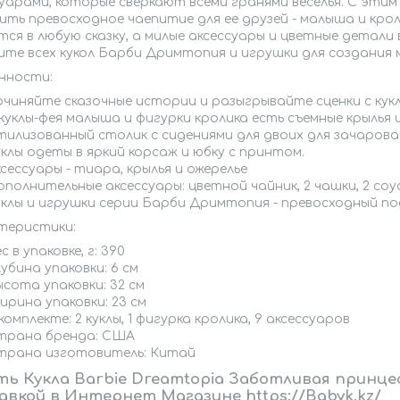
уарами, которые сверкают всеми гранями веселья
.
С этим 
ть превосходное чаепитие для ее друзей - малыша и крол
тся в любую сказку, а милые аксессуары и цветные детал
те всех кукол Барби Дримтопия и игрушки для создания м
нности:
очиняйте сказочные истории и разыгрывайте сценки с кук
 куклы-фея малыша и фигурки кролика есть съемные крылья
тилизованный столик с сидениями для двоих для зачарова
уклы одеты в яркий корсаж и юбку с принтом.
сессуары - тиара, крылья и ожерелье
ополнительные аксессуары: цветной чайник, 2 чашки, 2 соу
уклы и игрушки серии Барби Дримтопия - превосходный по
теристики:
с в упаковке, г: 390
убина упаковки: 6 см
ысота упаковки: 32 см
ирина упаковки: 23 см
комплекте: 2 куклы, 1 фигурка кролика, 9 аксессуаров
трана бренда: США
трана изготовитель: Китай
ть Кукла Barbie Dreamtopia Заботливая принце
авкой в Интернет Магазине https://Babyk.kz/