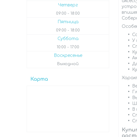
аксесс
Четверг
устрои
впише
09:00
18:00
Собери
Пятница
Особе
09:00
18:00
С
Суббота
У
С
10:00
17:00
К
Воскресенье
Ак
Д
Выходной
К
Харак
Карта
Ве
Гл
В
Ш
В 
С
С
Купи
дост