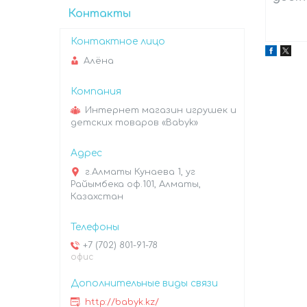
Контакты
Алёна
Интернет магазин игрушек и
детских товаров «Babyk»
г.Алматы Кунаева 1, уг
Райымбека оф.101, Алматы,
Казахстан
+7 (702) 801-91-78
офис
http://babyk.kz/