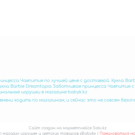
ринцесса Чаепитие по лучшей цене с доставкой. Кукла Bar
кла Barbie Dreamtopia Заботливая принцесса Чаепитие с 
нальные игрушки в магазине babyk.kz
емени ходить по магазинам, и сейчас это не совсем безо
Сайт создан на маркетплейсе
Satu.kz
Интернет магазин игрушек и детских товаров «Babyk» |
Пожаловаться н