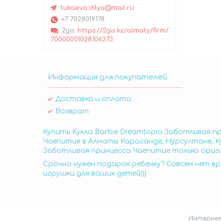
tukaeva.dilya@mail.ru
+7 7028019178
2gis
https://2gis.kz/almaty/firm/
70000001028106273
Информация для покупателей
Доставка и оплата
Возврат
Купить Кукла Barbie Dreamtopia Заботливая п
Чаепитие в Алматы Караганде, Нурсултане, Ку
Заботливая принцесса Чаепитие только ориги
Срочно нужен подарок ребенку? Совсем нет вр
игрушки для ваших детей)))