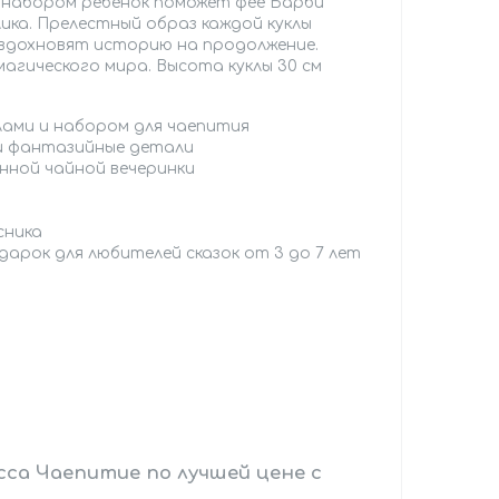
набором ребенок поможет фее Барби
ика. Прелестный образ каждой куклы
и вдохновят историю на продолжение.
агического мира. Высота куклы 30 см
лами и набором для чаепития
 и фантазийные детали
нной чайной вечеринки
сника
дарок для любителей сказок от 3 до 7 лет
сса Чаепитие по лучшей цене с