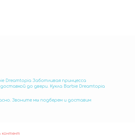
bie Dreamtopia Заботливая принцесса
доставкой до двери. Кукла Barbie Dreamtopia
пасно. Звоните мы подберем и доставим
а контент