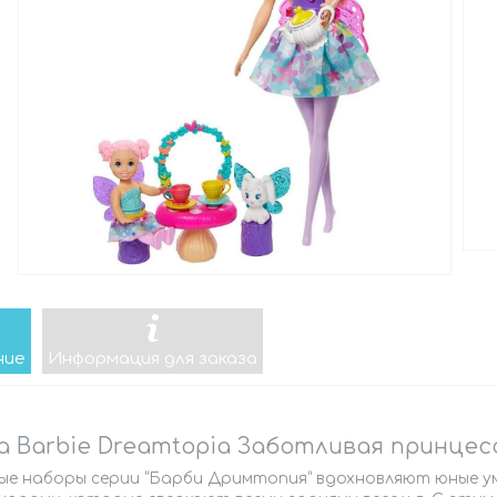
ние
Информация для заказа
а Barbie Dreamtopia Заботливая принце
ые наборы серии “Барби Дримтопия” вдохновляют юные ум