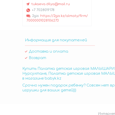
tukaeva.dilya@mail.ru
+7 7028019178
2gis
https://2gis.kz/almaty/firm/
70000001028106273
Информация для покупателей
Доставка и оплата
Возврат
Купить Палатка детская игровая МАЛЫШАРИК
Нурсултане, Палатка детская игровая МАЛЫ
в магазине babyk.kz
Срочно нужен подарок ребенку? Совсем нет вр
игрушки для ваших детей)))