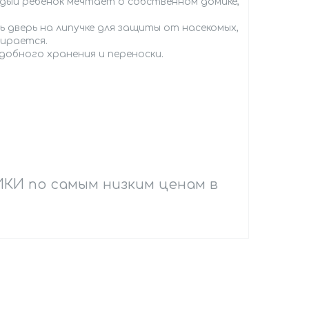
дый ребёнок мечтает о собственном домике,
ть дверь на липучке для защиты от насекомых,
бирается.
удобного хранения и переноски.
КИ по самым низким ценам в