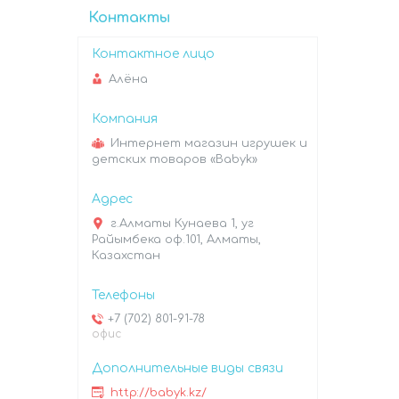
Контакты
Алёна
Интернет магазин игрушек и
детских товаров «Babyk»
г.Алматы Кунаева 1, уг
Райымбека оф.101, Алматы,
Казахстан
+7 (702) 801-91-78
офис
http://babyk.kz/