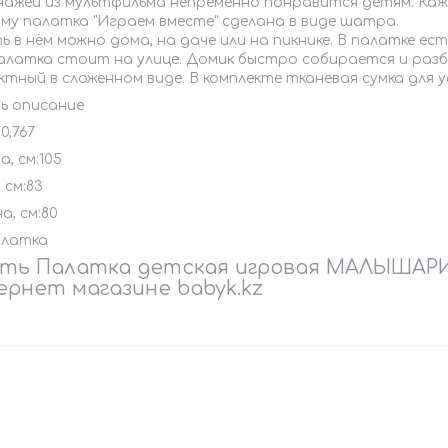
нажей из мультфильма непременно понравится детям. Каж
му палатка "Играем вместе" сделана в виде шатра.
 в нём можно дома, на даче или на пикнике. В палатке ес
палатка стоит на улице. Домик быстро собирается и раз
тный в сложенном виде. В комплекте тканевая сумка для 
ь описание
:0,767
, см:105
 см:83
, см:80
алатка
ить Палатка детская игровая МАЛЫШАРИ
рнет магазине babyk.kz