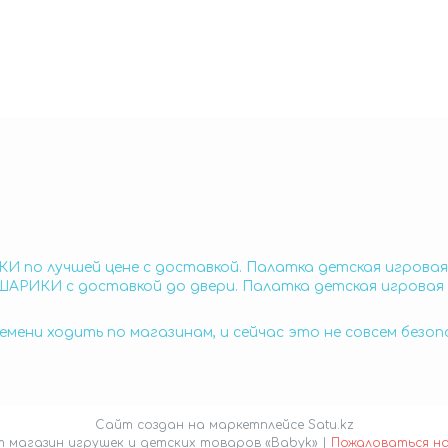
И по лучшей цене с доставкой. Палатка детская игров
ШАРИКИ с доставкой до двери. Палатка детская игрова
емени ходить по магазинам, и сейчас это не совсем безо
Сайт создан на маркетплейсе
Satu.kz
Интернет магазин игрушек и детских товаров «Babyk» |
Пожаловаться н