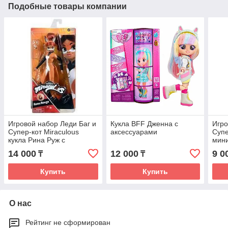
Подобные товары компании
Игровой набор Леди Баг и
Кукла BFF Дженна с
Игро
Супер-кот Miraculous
аксессуарами
Супе
кукла Рина Руж с
мини
аксессуарами 27 см
аксе
14 000
12 000
9 0
₸
₸
Купить
Купить
О нас
Рейтинг не сформирован