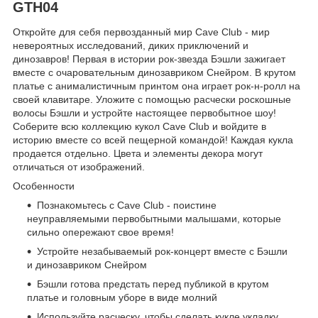
GTH04
Откройте для себя первозданный мир Cave Club - мир
невероятных исследований, диких приключений и
динозавров! Первая в истории рок-звезда Бэшли зажигает
вместе с очаровательным динозавриком Снейром. В крутом
платье с анималистичным принтом она играет рок-н-ролл на
своей клавитаре. Уложите с помощью расчески роскошные
волосы Бэшли и устройте настоящее первобытное шоу!
Соберите всю коллекцию кукол Cave Club и войдите в
историю вместе со всей пещерной командой! Каждая кукла
продается отдельно. Цвета и элементы декора могут
отличаться от изображений.
Особенности
Познакомьтесь с Cave Club - поистине
неуправляемыми первобытными малышами, которые
сильно опережают свое время!
Устройте незабываемый рок-концерт вместе с Бэшли
и динозавриком Снейром
Бэшли готова предстать перед публикой в крутом
платье и головным уборе в виде молний
Используйте расческу, чтобы сделать кукле укладку