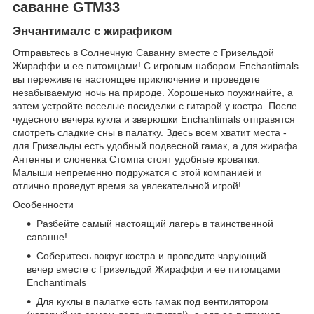
саванне GTM33
Энчантималс с жирафиком
Отправьтесь в Солнечную Саванну вместе с Гризельдой
Жираффи и ее питомцами! С игровым набором Enchantimals
вы переживете настоящее приключение и проведете
незабываемую ночь на природе. Хорошенько поужинайте, а
затем устройте веселые посиделки с гитарой у костра. После
чудесного вечера кукла и зверюшки Enchantimals отправятся
смотреть сладкие сны в палатку. Здесь всем хватит места -
для Гризельды есть удобный подвесной гамак, а для жирафа
Антенны и слоненка Стомпа стоят удобные кроватки.
Малыши непременно подружатся с этой компанией и
отлично проведут время за увлекательной игрой!
Особенности
Разбейте самый настоящий лагерь в таинственной
саванне!
Соберитесь вокруг костра и проведите чарующий
вечер вместе с Гризельдой Жираффи и ее питомцами
Enchantimals
Для куклы в палатке есть гамак под вентилятором