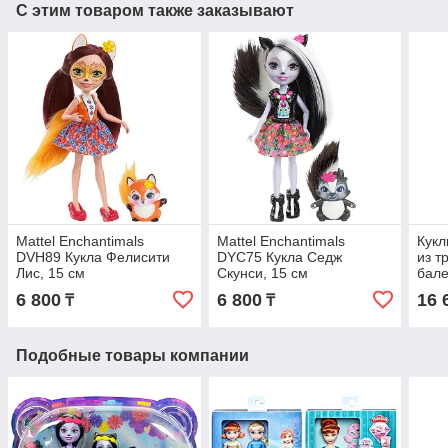
С этим товаром также заказывают
Mattel Enchantimals
Mattel Enchantimals
Кукл
DVH89 Кукла Фелисити
DYC75 Кукла Седж
из т
Лис, 15 см
Скунси, 15 см
бал
6 800
6 800
16 
₸
₸
Подобные товары компании