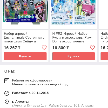
Набор игровой
H FRZ Игровой Набор
Набо
Enchantimals Сестрички с
Кукла и аксессуары Play-
Ench
питомцами Сейдж и
Doh в ассортименте
пито
Сабелла Скунс HCF82
Дан
16 267
16 800
16 
₸
₸
Купить
Купить
О нас
Рейтинг не сформирован
Менее 5 отзывов за последний год
Работает с 20.11.2015
г. Алматы
г.Алматы Кунаева 1, уг Райымбека оф.101, Алматы,