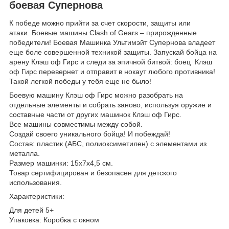
боевая Супернова
К победе можно прийти за счет скорости, защиты или
атаки. Боевые машины Clash of Gears – прирожденные
победители! Боевая Машинка Ультимэйт Супернова владеет
еще боле совершенной техникой защиты. Запускай бойца на
арену Клэш оф Гирс и следи за эпичной битвой: боец Клэш
оф Гирс перевернет и отправит в нокаут любого противника!
Такой легкой победы у тебя еще не было!
Боевую машину Клэш оф Гирс можно разобрать на
отдельные элементы и собрать заново, используя оружие и
составные части от других машинок Клэш оф Гирс.
Все машины совместимы между собой.
Создай своего уникального бойца! И побеждай!
Состав: пластик (АБС, полиоксиметилен) с элементами из
металла.
Размер машинки: 15х7х4,5 см.
Товар сертифицирован и безопасен для детского
использования.
Характеристики:
Для детей 5+
Упаковка: Коробка с окном