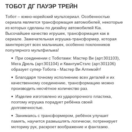
ТОБОТ ДГ ПАУЭР ТРЕЙН
Тобот – южно-корейский мультсериал. Особенностью
сериала является трансформация автомобилей, некоторые
из которых сделаны по дизайну автомобилей Kia.
Высочайшее качество игрушек, трансформация как в
сериале. Замечательная игрушка-трансформер, которая
заинтересует всех мальчишек, особенно поклонников
популярного мультфильма!
При соединении с Тоботами: Мастер Ви (арт.301103),
Мега Дрель (арт.301104) и КвантумСтэлс (арт.301106)
образует супер-Тобота - Мастер Ви Алтимэйт!
Благодаря точному исполнению всех деталей и их
качественному соединению, трансформацию можно
производить несчётное количество раз.
Изделие изготовлено из ударопрочного пластика,
поэтому игрушка порадует ребёнка своей
долговечностью.
Занимаясь с трансформером, ребёнок улучшит
память, научится размышлять логически, потренирует
моторику рук, раскроет воображение и фантазию.