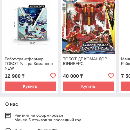
Робот-трансформер
ТОБОТ ДГ КОМАНДОР
Маш
ТОБОТ Ультра Командор
ЮНИВЕРС
Рэйс
NEW
12 900
40 000
7 5
₸
₸
Купить
Купить
О нас
Рейтинг не сформирован
Менее 5 отзывов за последний год