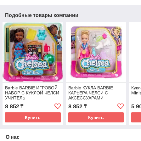
Подобные товары компании
Barbie BARBIE ИГРОВОЙ
Barbie КУКЛА BARBIE
Кукл
НАБОР С КУКЛОЙ ЧЕЛСИ
КАРЬЕРА ЧЕЛСИ С
Mini
УЧИТЕЛЬ
АКСЕССУАРАМИ
ФИГУРИСТКА
8 852
8 852
5 9
₸
₸
Купить
Купить
О нас