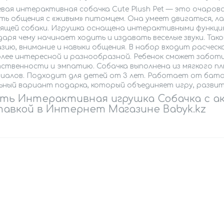
вая интерактивная собачка Cute Plush Pet — это очаров
ть общения с «живым» питомцем. Она умеет двигаться, ла
ящей собаки. Игрушка оснащена интерактивными функциям
даря чему начинает ходить и издавать веселые звуки. Та
ию, внимание и навыки общения. В набор входит расческ
лее интересной и разнообразной. Ребенок сможет заботит
ственности и эмпатию. Собачка выполнена из мягкого пл
иалов. Подходит для детей от 3 лет. Работает от бата
ьный вариант подарка, который объединяет игру, развит
ть Интерактивная игрушка Собачка с ак
авкой в Интернет Магазине Babyk.kz