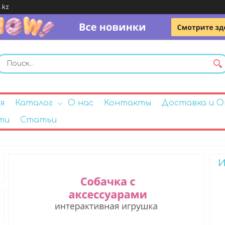
.kz
я
Каталог
О нас
Контакты
Доставка и 
ти
Статьи
И