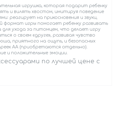
ательная игрушка, которая подарит ребенку
ять и вилять хвостом, имитируя поведение
и: реагирует на прикосновения и звуки,
кой формат игры помогает ребенку развивать
а для ухода за питомцем, что делает игру
ься о своем «друге», развивая чувство
юша, приятного на ощупь, и безопасных
реек AA (приобретаются отдельно).
ие и положительные эмоции.
сессуарами по лучшей цене с