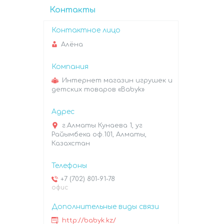
Контакты
Алёна
Интернет магазин игрушек и
детских товаров «Babyk»
г.Алматы Кунаева 1, уг
Райымбека оф.101, Алматы,
Казахстан
+7 (702) 801-91-78
офис
http://babyk.kz/