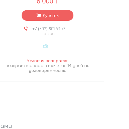
6 000 ₸
Купить
+7 (702) 801-91-78
офис
возврат товара в течение 14 дней
по
договоренности
рами