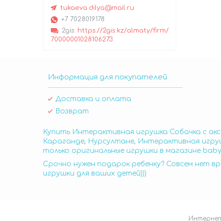
tukaeva.dilya@mail.ru
+7 7028019178
2gis
https://2gis.kz/almaty/firm/
70000001028106273
Информация для покупателей
Доставка и оплата
Возврат
Купить Интерактивная игрушка Собачка с акс
Караганде, Нурсултане, Интерактивная игруш
только оригинальные игрушки в магазине baby
Срочно нужен подарок ребенку? Совсем нет вр
игрушки для ваших детей)))