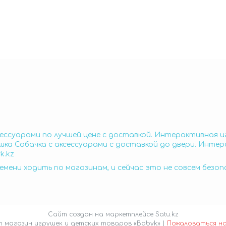
ессуарами по лучшей цене с доставкой. Интерактивная и
ка Собачка с аксессуарами с доставкой до двери. Интер
k.kz
емени ходить по магазинам, и сейчас это не совсем безо
Сайт создан на маркетплейсе
Satu.kz
Интернет магазин игрушек и детских товаров «Babyk» |
Пожаловаться н