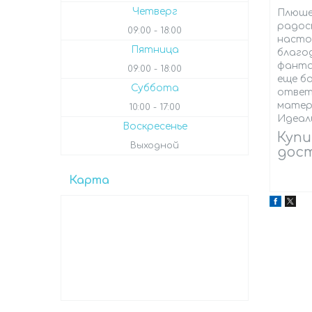
Четверг
Плюше
радос
09:00
18:00
насто
Пятница
благо
фантаз
09:00
18:00
еще бо
Суббота
ответ
матер
10:00
17:00
Идеал
Воскресенье
Купи
Выходной
дост
Карта