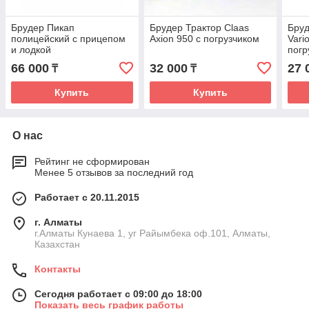
Брудер Пикап
Брудер Трактор Claas
Бруд
полицейский с прицепом
Axion 950 c погрузчиком
Vari
и лодкой
погр
66 000
32 000
27 
₸
₸
Купить
Купить
О нас
Рейтинг не сформирован
Менее 5 отзывов за последний год
Работает с 20.11.2015
г. Алматы
г.Алматы Кунаева 1, уг Райымбека оф.101, Алматы,
Казахстан
Контакты
Сегодня работает с 09:00 до 18:00
Показать весь график работы