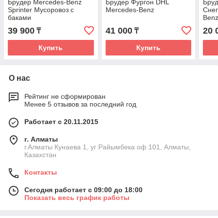
Брудер Mercedes-Benz
Брудер Фургон DHL
Бру
Sprinter Мусоровоз с
Mercedes-Benz
Снег
баками
Ben
39 900
41 000
20 
₸
₸
Купить
Купить
О нас
Рейтинг не сформирован
Менее 5 отзывов за последний год
Работает с 20.11.2015
г. Алматы
г.Алматы Кунаева 1, уг Райымбека оф.101, Алматы,
Казахстан
Контакты
Сегодня работает с 09:00 до 18:00
Показать весь график работы