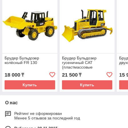
Брудер Бульдозер
Брудер Бульдозер
Бруд
колёсный FR 130
гусеничный CAT
дву
(пластмассовые
гусеницы)
18 000
21 500
15 
₸
₸
Купить
Купить
О нас
Рейтинг не сформирован
Менее 5 отзывов за последний год