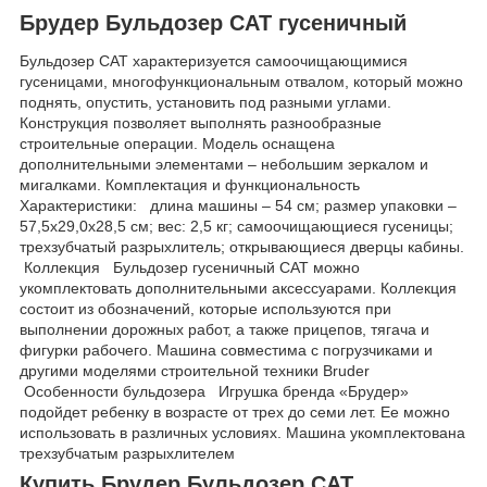
Брудер Бульдозер CAT гусеничный
Бульдозер CAT характеризуется самоочищающимися
гусеницами, многофункциональным отвалом, который можно
поднять, опустить, установить под разными углами.
Конструкция позволяет выполнять разнообразные
строительные операции. Модель оснащена
дополнительными элементами – небольшим зеркалом и
мигалками. Комплектация и функциональность
Характеристики: длина машины – 54 см; размер упаковки –
57,5х29,0х28,5 см; вес: 2,5 кг; самоочищающиеся гусеницы;
трехзубчатый разрыхлитель; открывающиеся дверцы кабины.
Коллекция Бульдозер гусеничный CAT можно
укомплектовать дополнительными аксессуарами. Коллекция
состоит из обозначений, которые используются при
выполнении дорожных работ, а также прицепов, тягача и
фигурки рабочего. Машина совместима с погрузчиками и
другими моделями строительной техники Bruder
Особенности бульдозера Игрушка бренда «Брудер»
подойдет ребенку в возрасте от трех до семи лет. Ее можно
использовать в различных условиях. Машина укомплектована
трехзубчатым разрыхлителем
Купить Брудер Бульдозер CAT