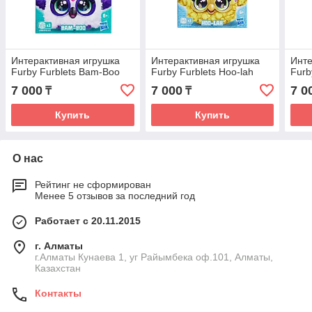
Интерактивная игрушка
Интерактивная игрушка
Инте
Furby Furblets Bam-Boo
Furby Furblets Hoo-lah
Furb
7 000
7 000
7 0
₸
₸
Купить
Купить
О нас
Рейтинг не сформирован
Менее 5 отзывов за последний год
Работает с 20.11.2015
г. Алматы
г.Алматы Кунаева 1, уг Райымбека оф.101, Алматы,
Казахстан
Контакты