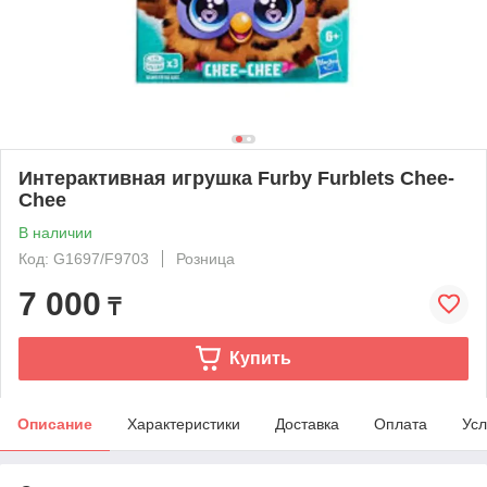
Интерактивная игрушка Furby Furblets Chee-
Chee
В наличии
Код: G1697/F9703
Розница
7 000
₸
Купить
Описание
Характеристики
Доставка
Оплата
Усл