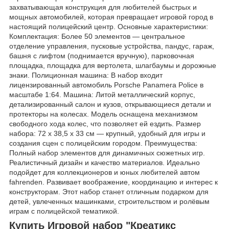
захватывающая конструкция для любителей быстрых и
мощных автомобилей, которая превращает игровой город в
настоящий полицейский центр. Основные характеристики:
Комплектация: Более 50 элементов — центральное
отделение управления, пусковые устройства, пандус, гараж,
башня с лифтом (поднимается вручную), парковочная
площадка, площадка для вертолета, шлагбаумы и дорожные
знаки. Полиционная машина: В набор входит
лицензированный автомобиль Porsche Panamera Police в
масштабе 1:64. Машина: Литой металлический корпус,
детализированный салон и кузов, открывающиеся детали и
протекторы на колесах. Модель оснащена механизмом
свободного хода колес, что позволяет ей ездить. Размер
набора: 72 x 38,5 x 33 см — крупный, удобный для игры и
создания сцен с полицейским городом. Преимущества:
Полный набор элементов для динамичных сюжетных игр.
Реалистичный дизайн и качество материалов. Идеально
подойдет для коллекционеров и юных любителей автом
fahrenden. Развивает воображение, координацию и интерес к
конструкторам. Этот набор станет отличным подарком для
детей, увлеченных машинками, строительством и ролёвым
играм с полицейской тематикой.
Купить Игровой набор "Креатикс