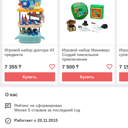
Игровой набор доктора 43
Игровой набор Миниверс
Игро
предмета
Создай пиксельное
супе
приключение
7 355
7 500
7 1
₸
₸
Купить
Купить
О нас
Рейтинг не сформирован
Менее 5 отзывов за последний год
Работает с 20.11.2015