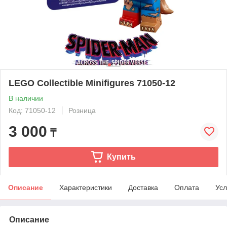
LEGO Collectible Minifigures 71050-12
В наличии
Код: 71050-12
Розница
3 000
₸
Купить
Описание
Характеристики
Доставка
Оплата
Усл
Описание