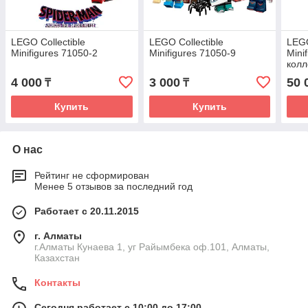
LEGO Collectible
LEGO Collectible
LEGO
Minifigures 71050-2
Minifigures 71050-9
Mini
колл
4 000
3 000
50 
₸
₸
Купить
Купить
О нас
Рейтинг не сформирован
Менее 5 отзывов за последний год
Работает с 20.11.2015
г. Алматы
г.Алматы Кунаева 1, уг Райымбека оф.101, Алматы,
Казахстан
Контакты
Сегодня работает с 10:00 до 17:00